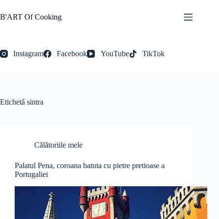
Sari
la
B'ART Of Cooking
conținut
Instagram
Facebook
YouTube
TikTok
Etichetă
sintra
Călătoriile mele
Palatul Pena, coroana batuta cu pietre pretioase a
Portugaliei