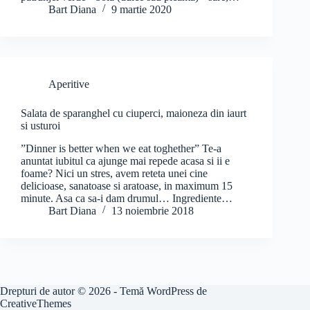
Bart Diana
9 martie 2020
Aperitive
Salata de sparanghel cu ciuperci, maioneza din iaurt
si usturoi
”Dinner is better when we eat toghether” Te-a
anuntat iubitul ca ajunge mai repede acasa si ii e
foame? Nici un stres, avem reteta unei cine
delicioase, sanatoase si aratoase, in maximum 15
minute. Asa ca sa-i dam drumul… Ingrediente…
Bart Diana
13 noiembrie 2018
Drepturi de autor © 2026 - Temă WordPress de
CreativeThemes