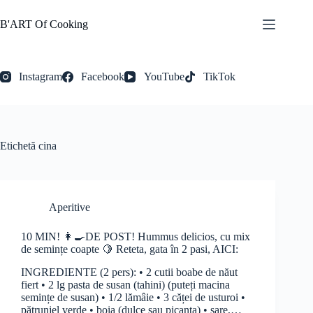
Sari
la
B'ART Of Cooking
conținut
Instagram
Facebook
YouTube
TikTok
Etichetă
cina
Aperitive
10 MIN! 👩‍🍳DE POST! Hummus delicios, cu mix
de semințe coapte 🍋 Reteta, gata în 2 pasi, AICI:
INGREDIENTE (2 pers): • 2 cutii boabe de năut
fiert • 2 lg pasta de susan (tahini) (puteți macina
semințe de susan) • 1/2 lămâie • 3 căței de usturoi •
pătrunjel verde • boia (dulce sau picanta) • sare,…