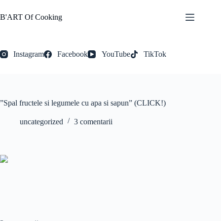
Sari
la
B'ART Of Cooking
conținut
Instagram
Facebook
YouTube
TikTok
”Spal fructele si legumele cu apa si sapun” (CLICK!)
uncategorized
3 comentarii