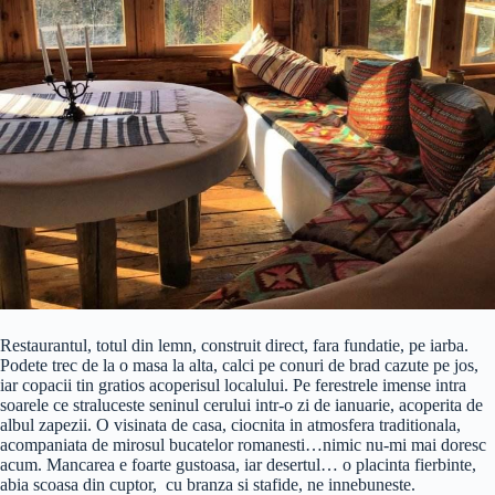
Restaurantul, totul din lemn, construit direct, fara fundatie, pe iarba.
Podete trec de la o masa la alta, calci pe conuri de brad cazute pe jos,
iar copacii tin gratios acoperisul localului. Pe ferestrele imense intra
soarele ce straluceste seninul cerului intr-o zi de ianuarie, acoperita de
albul zapezii. O visinata de casa, ciocnita in atmosfera traditionala,
acompaniata de mirosul bucatelor romanesti…nimic nu-mi mai doresc
acum. Mancarea e foarte gustoasa, iar desertul… o placinta fierbinte,
abia scoasa din cuptor, cu branza si stafide, ne innebuneste.