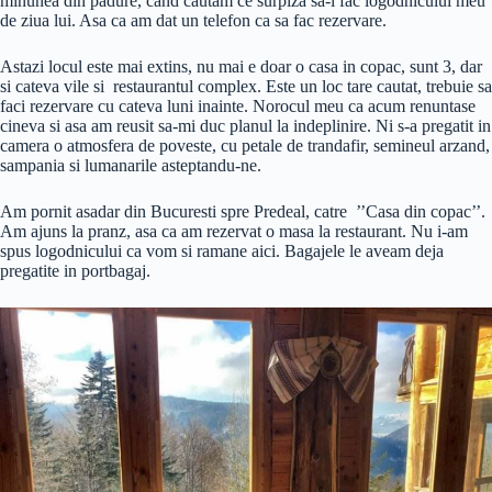
minunea din padure, cand cautam ce surpiza sa-i fac logodnicului meu
de ziua lui. Asa ca am dat un telefon ca sa fac rezervare.
Astazi locul este mai extins, nu mai e doar o casa in copac, sunt 3, dar
si cateva vile si restaurantul complex. Este un loc tare cautat, trebuie sa
faci rezervare cu cateva luni inainte. Norocul meu ca acum renuntase
cineva si asa am reusit sa-mi duc planul la indeplinire. Ni s-a pregatit in
camera o atmosfera de poveste, cu petale de trandafir, semineul arzand,
sampania si lumanarile asteptandu-ne.
Am pornit asadar din Bucuresti spre Predeal, catre ’’Casa din copac’’.
Am ajuns la pranz, asa ca am rezervat o masa la restaurant. Nu i-am
spus logodnicului ca vom si ramane aici. Bagajele le aveam deja
pregatite in portbagaj.