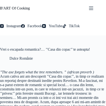
Sari
la
B'ART Of Cooking
conținut
Instagram
Facebook
YouTube
TikTok
Vrei o escapada romantica?… ’’Casa din copac’’ te asteapta!
Dulce Românie
’’The axe forgets what the tree remembers. ’’
(african proverb )
Acum cativa ani am descoperit ’’Casa din copac’’, in timp ce realizam
un reportaj despre destinatii inedite pentru Revelion. M-a fascinat, mi
s-a parut extrem de romantic si special locul… o casa din lemn,
construita intr-un pom, in care te relaxezi intr-un jacuzzi, in timp ce te
’’privesc’’ prin ferestre muntii Bucegi , iar lemnele trosnesc in
semineu… Mi-am promis ca intr-o zi imi voi trai aici momente din
povestea mea de dragoste. Acum, dupa aproape 6 ani mi-am amintit de