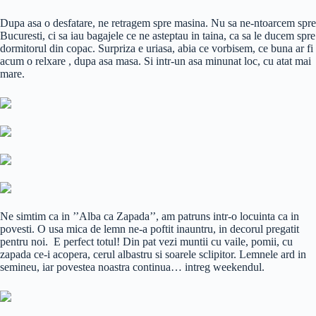
Dupa asa o desfatare, ne retragem spre masina. Nu sa ne-ntoarcem spre
Bucuresti, ci sa iau bagajele ce ne asteptau in taina, ca sa le ducem spre
dormitorul din copac. Surpriza e uriasa, abia ce vorbisem, ce buna ar fi
acum o relxare , dupa asa masa. Si intr-un asa minunat loc, cu atat mai
mare.
Ne simtim ca in ’’Alba ca Zapada’’, am patruns intr-o locuinta ca in
povesti. O usa mica de lemn ne-a poftit inauntru, in decorul pregatit
pentru noi. E perfect totul! Din pat vezi muntii cu vaile, pomii, cu
zapada ce-i acopera, cerul albastru si soarele sclipitor. Lemnele ard in
semineu, iar povestea noastra continua… intreg weekendul.