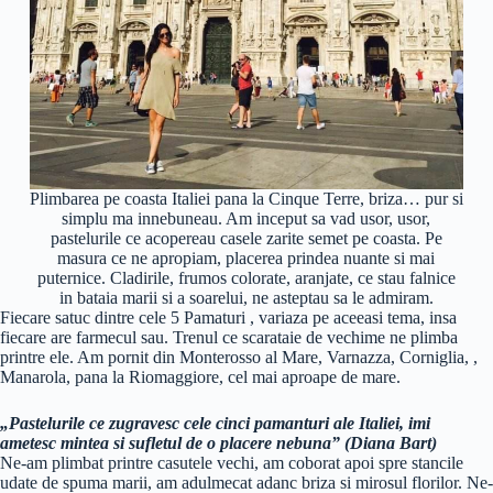
Plimbarea pe coasta Italiei pana la Cinque Terre, briza… pur si
simplu ma innebuneau. Am inceput sa vad usor, usor,
pastelurile ce acopereau casele zarite semet pe coasta. Pe
masura ce ne apropiam, placerea prindea nuante si mai
puternice. Cladirile, frumos colorate, aranjate, ce stau falnice
in bataia marii si a soarelui, ne asteptau sa le admiram.
Fiecare satuc dintre cele 5 Pamaturi , variaza pe aceeasi tema, insa
fiecare are farmecul sau. Trenul ce scarataie de vechime ne plimba
printre ele. Am pornit din Monterosso al Mare, Varnazza, Corniglia, ,
Manarola, pana la Riomaggiore, cel mai aproape de mare.
„Pastelurile ce zugravesc cele cinci pamanturi ale Italiei, imi
ametesc mintea si sufletul de o placere nebuna” (Diana Bart)
Ne-am plimbat printre casutele vechi, am coborat apoi spre stancile
udate de spuma marii, am adulmecat adanc briza si mirosul florilor. Ne-