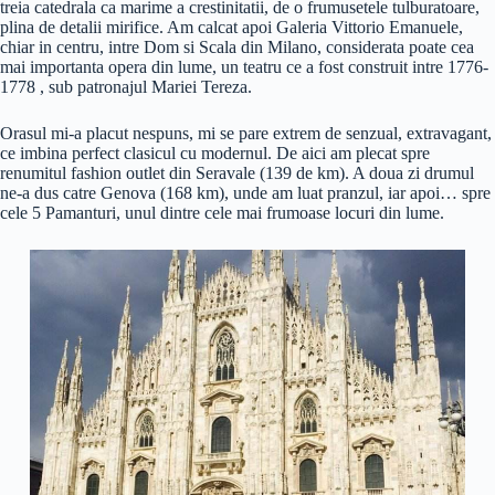
treia catedrala ca marime a crestinitatii, de o frumusetele tulburatoare,
plina de detalii mirifice. Am calcat apoi Galeria Vittorio Emanuele,
chiar in centru, intre Dom si Scala din Milano, considerata poate cea
mai importanta opera din lume, un teatru ce a fost construit intre 1776-
1778 , sub patronajul Mariei Tereza.
Orasul mi-a placut nespuns, mi se pare extrem de senzual, extravagant,
ce imbina perfect clasicul cu modernul. De aici am plecat spre
renumitul fashion outlet din Seravale (139 de km). A doua zi drumul
ne-a dus catre Genova (168 km), unde am luat pranzul, iar apoi… spre
cele 5 Pamanturi, unul dintre cele mai frumoase locuri din lume.