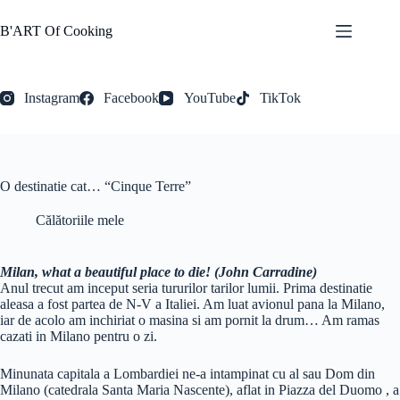
Sari
la
B'ART Of Cooking
conținut
Instagram
Facebook
YouTube
TikTok
O destinatie cat… “Cinque Terre”
Călătoriile mele
Milan, what a beautiful place to die! (John Carradine)
Anul trecut am inceput seria tururilor tarilor lumii. Prima destinatie
aleasa a fost partea de N-V a Italiei. Am luat avionul pana la Milano,
iar de acolo am inchiriat o masina si am pornit la drum… Am ramas
cazati in Milano pentru o zi.
Minunata capitala a Lombardiei ne-a intampinat cu al sau Dom din
Milano (catedrala Santa Maria Nascente), aflat in Piazza del Duomo , a