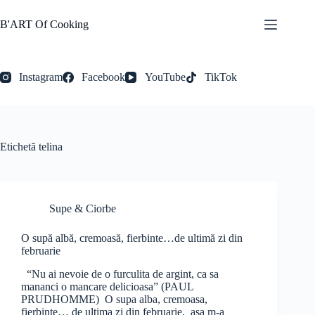
Sari
la
B'ART Of Cooking
conținut
Instagram
Facebook
YouTube
TikTok
Etichetă
telina
Supe & Ciorbe
O supă albă, cremoasă, fierbinte…de ultimă zi din
februarie
“Nu ai nevoie de o furculita de argint, ca sa
mananci o mancare delicioasa” (PAUL
PRUDHOMME) O supa alba, cremoasa,
fierbinte… de ultima zi din februarie, asa m-a