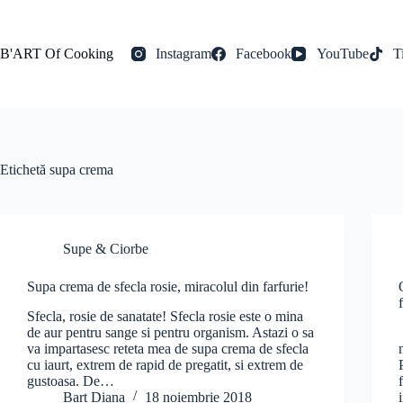
Sari
la
conținut
B'ART Of Cooking
Instagram
Facebook
YouTube
T
Etichetă
supa crema
Supe & Ciorbe
Supa crema de sfecla rosie, miracolul din farfurie!
Sfecla, rosie de sanatate! Sfecla rosie este o mina
de aur pentru sange si pentru organism. Astazi o sa
va impartasesc reteta mea de supa crema de sfecla
cu iaurt, extrem de rapid de pregatit, si extrem de
gustoasa. De…
Bart Diana
18 noiembrie 2018