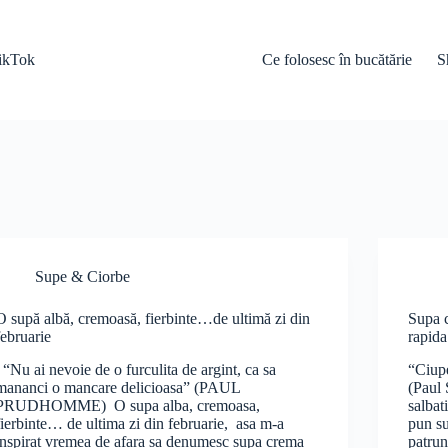
ikTok
Ce folosesc în bucătărie
S
Supe & Ciorbe
O supă albă, cremoasă, fierbinte…de ultimă zi din
Supa 
februarie
rapida
“Nu ai nevoie de o furculita de argint, ca sa
“Ciupe
mananci o mancare delicioasa” (PAUL
(Paul
PRUDHOMME) O supa alba, cremoasa,
salbat
fierbinte… de ultima zi din februarie, asa m-a
pun su
inspirat vremea de afara sa denumesc supa crema
patrun