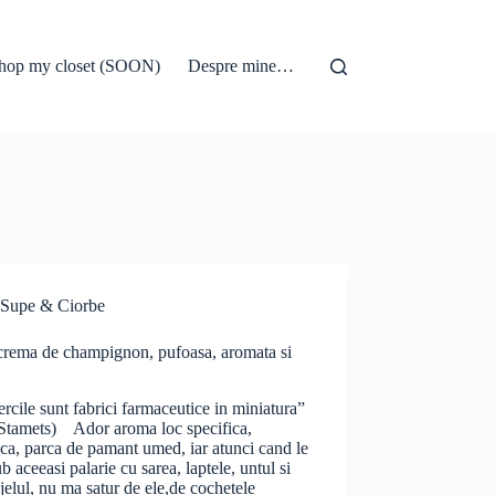
hop my closet (SOON)
Despre mine…
Supe & Ciorbe
crema de champignon, pufoasa, aromata si
rcile sunt fabrici farmaceutice in miniatura”
 Stamets) Ador aroma loc specifica,
ica, parca de pamant umed, iar atunci cand le
b aceeasi palarie cu sarea, laptele, untul si
jelul, nu ma satur de ele,de cochetele