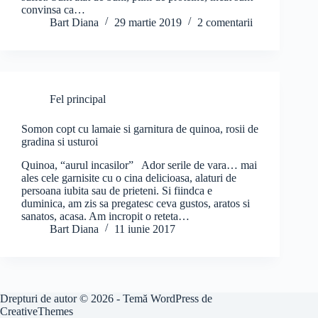
convinsa ca…
Bart Diana
29 martie 2019
2 comentarii
Fel principal
Somon copt cu lamaie si garnitura de quinoa, rosii de
gradina si usturoi
Quinoa, “aurul incasilor” Ador serile de vara… mai
ales cele garnisite cu o cina delicioasa, alaturi de
persoana iubita sau de prieteni. Si fiindca e
duminica, am zis sa pregatesc ceva gustos, aratos si
sanatos, acasa. Am incropit o reteta…
Bart Diana
11 iunie 2017
Drepturi de autor © 2026 - Temă WordPress de
CreativeThemes