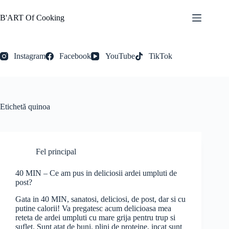
Sari
la
B'ART Of Cooking
conținut
Instagram
Facebook
YouTube
TikTok
Etichetă
quinoa
Fel principal
40 MIN – Ce am pus in deliciosii ardei umpluti de
post?
Gata in 40 MIN, sanatosi, deliciosi, de post, dar si cu
putine calorii! Va pregatesc acum delicioasa mea
reteta de ardei umpluti cu mare grija pentru trup si
suflet. Sunt atat de buni, plini de proteine, incat sunt